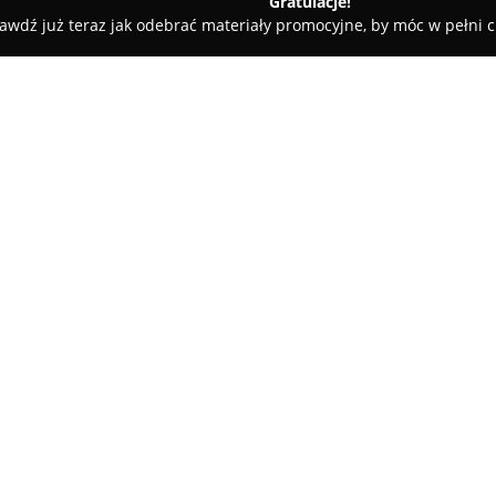
Gratulacje!
awdź już teraz jak odebrać materiały promocyjne, by móc w pełni c
ermadent
O firmie:
Klinika
DermaDent
zlokalizowa
Szczecinie stanowi uznane cen
Placówka ta zapewnia szeroki 
zachowawczą i endodoncję, jak 
Pokaż więcej >>
chirurgii stomatologicznej z 
implantologicznych. Kadra wyk
uczestniczy w kursach i szkole
standardów leczenia.
Nowoczesne wyposażenie klinik
komfort podczas wykonywania 