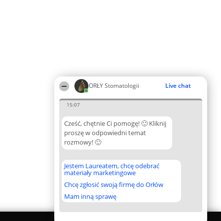
ORŁY Stomatologii
Live chat
15:07
Cześć, chętnie Ci pomogę! 🙂 Kliknij
proszę w odpowiedni temat
rozmowy! 🙂
Jestem Laureatem, chcę odebrać
materiały marketingowe
Chcę zgłosić swoją firmę do Orłów
Mam inną sprawę