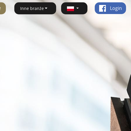
ę
Login
Inne branże