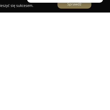
Sprawdź
ieszyć się sukcesem.
na przy ulicy Kazimierza Królewicza 2L/1 w
trum stomatologiczne na rynku lokalnym.
wachlarz usług, obejmujących stomatologię
również ortodoncję, protetykę oraz zabiegi
wykorzystaniem nowoczesnych metod
walifikowanych specjalistów regularnie
niach, co przyczynia się do ciągłego podnoszenia
i gwarantuje zarówno bezpieczeństwo, jak i
różnorodnych procedur. Wysoki poziom