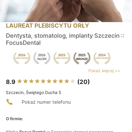
LAUREAT PLEBISCYTU ORŁY
Dentysta, stomatolog, implanty Szczecin ::
FocusDental
Pokaż więcej >>
8.9
(20)
Szczecin, Świętego Ducha 5
Pokaż numer telefonu
O firmie:
Klinika
Focus Dental
w Szczecinie stanowi nowoczesne