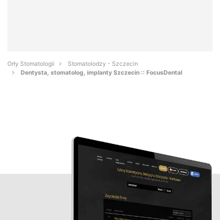
Orły Stomatologii
Stomatolodzy - Szczecin
Dentysta, stomatolog, implanty Szczecin :: FocusDental