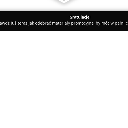
Gratulacje!
awdź już teraz jak odebrać materiały promocyjne, by móc w pełni c
ad Dunajcem
Stomatolog Krościenko Szymon Wojciechowski
jciechowski
O firmie:
Gabinet stomatologiczny w Kro
Esperanto 2, stanowi miejsce 
dla pacjentów w różnym wieku, 
dorosłych.
Szymon Wojciecho
Pokaż więcej >>
wykorzystuje wieloletnie dośw
każdego pacjenta, czego efekt
dentystyczne.