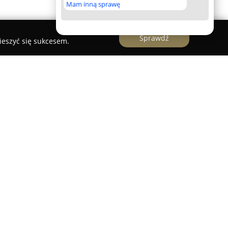
Mam inną sprawę
Sprawdź
ieszyć się sukcesem.
ścienku nad Dunajcem, usytuowany przy ulicy
zapewniające kompleksową opiekę dentystyczną
obejmując zarówno dzieci, młodzież, jak i
wski
, lekarz dentysta prowadzący tę praktykę,
iadczenie oraz indywidualne podejście do potrzeb
em są skuteczne i komfortowe zabiegi