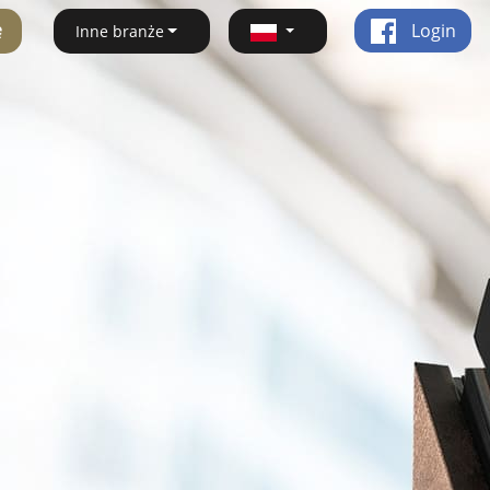
ę
Login
Inne branże