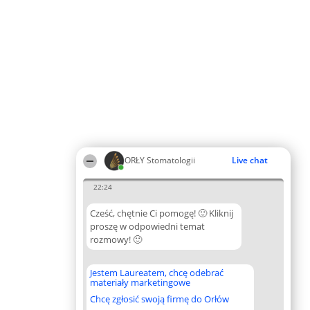
ORŁY Stomatologii
Live chat
22:24
Cześć, chętnie Ci pomogę! 🙂 Kliknij
proszę w odpowiedni temat
rozmowy! 🙂
Jestem Laureatem, chcę odebrać
materiały marketingowe
Chcę zgłosić swoją firmę do Orłów