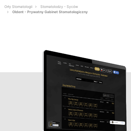
Orły Stomatologii
Stomatolodzy - Syców
Oldent - Prywatny Gabinet Stomatologiczny