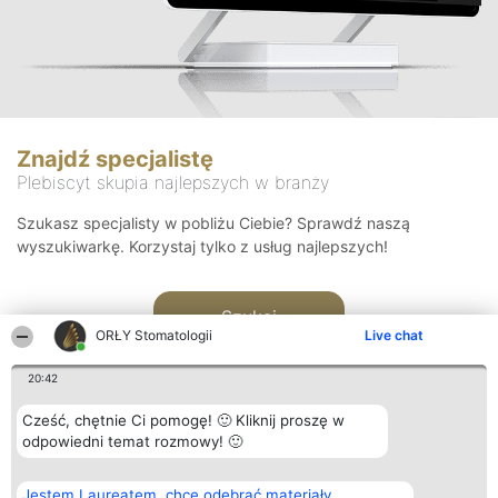
Znajdź specjalistę
Plebiscyt skupia najlepszych w branży
Szukasz specjalisty w pobliżu Ciebie? Sprawdź naszą
wyszukiwarkę. Korzystaj tylko z usług najlepszych!
Szukaj
ORŁY Stomatologii
Live chat
20:42
Cześć, chętnie Ci pomogę! 🙂 Kliknij proszę w
odpowiedni temat rozmowy! 🙂
Organizator plebiscytu
Plebiscyt
Kontakt
Jestem Laureatem, chcę odebrać materiały
Bright Side Solutions sp. z o.
Laureaci
Kontakt