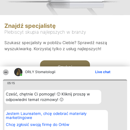
Znajdź specjalistę
Plebiscyt skupia najlepszych w branży
Szukasz specjalisty w pobliżu Ciebie? Sprawdź naszą
wyszukiwarkę. Korzystaj tylko z usług najlepszych!
Szukaj
ORŁY Stomatologii
Live chat
05:15
Cześć, chętnie Ci pomogę! 🙂 Kliknij proszę w
odpowiedni temat rozmowy! 🙂
Organizator plebiscytu
Plebiscyt
Kontakt
Jestem Laureatem, chcę odebrać materiały
Bright Side Solutions sp. z o.
Laureaci
Kontakt
marketingowe
o. sp. k.
Lista
ul. Ruska 22
wszystkich
Chcę zgłosić swoją firmę do Orłów
Wrocław 50-079
Laureatów