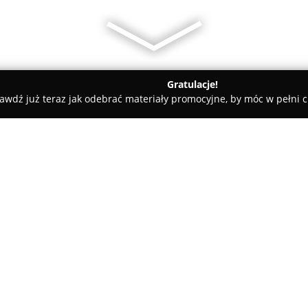
Gratulacje!
awdź już teraz jak odebrać materiały promocyjne, by móc w pełni c
entEst Stomatologia Ortodoncja i Medycyna Estetyczna
 Medycyna Estetyczna
O firmie:
DentEst Stomatologia Ortodon
medyczna funkcjonująca w Sule
kompleksowej opiece nad zdrow
Gabinet znajduje się przy ul. 
Pokaż więcej >>
specjalistyczne usługi obejmuj