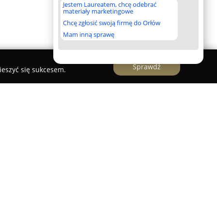
Jestem Laureatem, chcę odebrać
materiały marketingowe
Chcę zgłosić swoją firmę do Orłów
Mam inną sprawę
Sprawdź
ieszyć się sukcesem.
cja i Medycyna Estetyczna
to uznana placówka
chowie od 1997 roku, specjalizująca się w
iem jamy ustnej oraz estetyką uśmiechu.
Brama Piastowska 2 i świadczy różnorodne,
ące stomatologię, ortodoncję oraz zabiegi z