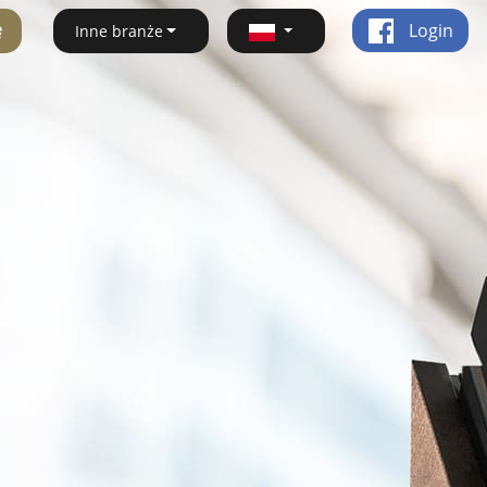
ę
Login
Inne branże