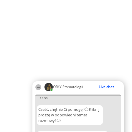
ORŁY Stomatologii
Live chat
15:59
Cześć, chętnie Ci pomogę! 🙂 Kliknij
proszę w odpowiedni temat
rozmowy! 🙂