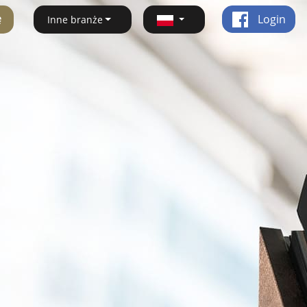
ę
Login
Inne branże