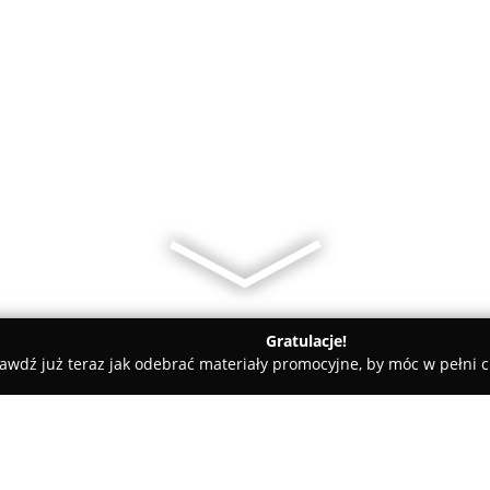
Gratulacje!
awdź już teraz jak odebrać materiały promocyjne, by móc w pełni c
skie
Gabinet Stomatologiczny Anna Wasij, stomatolog