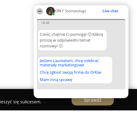
ORŁY Stomatologii
Live chat
18:43
Cześć, chętnie Ci pomogę! 🙂 Kliknij
proszę w odpowiedni temat
rozmowy! 🙂
Jestem Laureatem, chcę odebrać
materiały marketingowe
Chcę zgłosić swoją firmę do Orłów
Mam inną sprawę
Sprawdź
ieszyć się sukcesem.