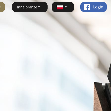
ę
Login
Inne branże