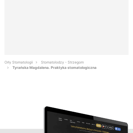
Orły Stomatologii
Stomatolodzy - Strzegom
Tyrańska Magdalena. Praktyka stomatologiczna