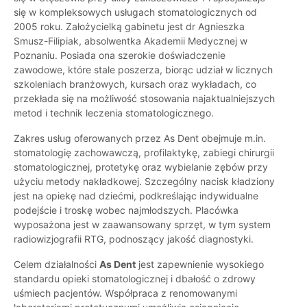
się w kompleksowych usługach stomatologicznych od
2005 roku. Założycielką gabinetu jest dr Agnieszka
Smusz-Filipiak, absolwentka Akademii Medycznej w
Poznaniu. Posiada ona szerokie doświadczenie
zawodowe, które stale poszerza, biorąc udział w licznych
szkoleniach branżowych, kursach oraz wykładach, co
przekłada się na możliwość stosowania najaktualniejszych
metod i technik leczenia stomatologicznego.
Zakres usług oferowanych przez As Dent obejmuje m.in.
stomatologię zachowawczą, profilaktykę, zabiegi chirurgii
stomatologicznej, protetykę oraz wybielanie zębów przy
użyciu metody nakładkowej. Szczególny nacisk kładziony
jest na opiekę nad dziećmi, podkreślając indywidualne
podejście i troskę wobec najmłodszych. Placówka
wyposażona jest w zaawansowany sprzęt, w tym system
radiowizjografii RTG, podnoszący jakość diagnostyki.
Celem działalności
As Dent
jest zapewnienie wysokiego
standardu opieki stomatologicznej i dbałość o zdrowy
uśmiech pacjentów. Współpraca z renomowanymi