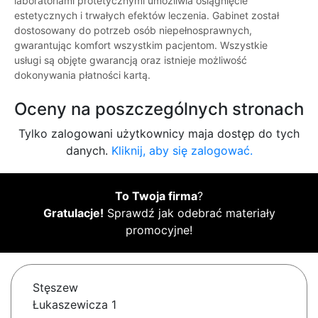
laboratoriami protetycznymi umożliwia osiągnięcie
estetycznych i trwałych efektów leczenia. Gabinet został
dostosowany do potrzeb osób niepełnosprawnych,
gwarantując komfort wszystkim pacjentom. Wszystkie
usługi są objęte gwarancją oraz istnieje możliwość
dokonywania płatności kartą.
Oceny na poszczególnych stronach
Tylko zalogowani użytkownicy maja dostęp do tych
danych.
Kliknij, aby się zalogować.
To Twoja firma
?
Gratulacje!
Sprawdź jak odebrać materiały
promocyjne!
Stęszew
Łukaszewicza 1