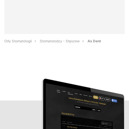
Orły Stomatologii
Stomatolodzy - Stęszew
As Dent