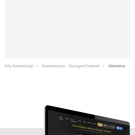
Orły Stomatologii
Stomatolodzy - Starogard Gdański
Oldentica