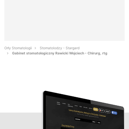
Orły Stomatologii
Stomatolodzy - Stargard
Gabinet stomatologiczny Rawicki Wojciech - Chirurg, rtg