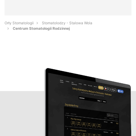
Orły Stomatologii
Stomatolodzy - Stalowa Wola
Centrum Stomatologii Rodzinnej