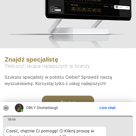
Znajdź specjalistę
Plebiscyt skupia najlepszych w branży
Szukasz specjalisty w pobliżu Ciebie? Sprawdź naszą
wyszukiwarkę. Korzystaj tylko z usług najlepszych!
Szukaj
ORŁY Stomatologii
Live chat
18:04
Cześć, chętnie Ci pomogę! 🙂 Kliknij proszę w