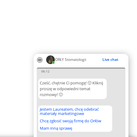
ORŁY Stomatologii
Live chat
06:12
Cześć, chętnie Ci pomogę! 🙂 Kliknij
proszę w odpowiedni temat
rozmowy! 🙂
Jestem Laureatem, chcę odebrać
materiały marketingowe
Chcę zgłosić swoją firmę do Orłów
Mam inną sprawę