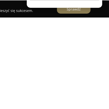
Sprawdź
ieszyć się sukcesem.
net
Stomatologia Dorota Kulpa
, który specjalizuje
nych usług stomatologicznych oraz
pewnia rozbudowaną ofertę zabiegów w
rtowi, stosując metody mające na celu
czas leczenia. Istotną rolę odgrywa indywidualne
 pozwalające dostosować zakres terapii do jego
g odpowiada wykorzystanie nowoczesnych
oraz systematyczne podnoszenie kwalifikacji