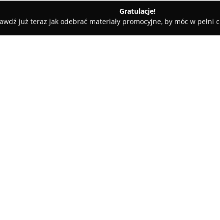
Gratulacje!
awdź już teraz jak odebrać materiały promocyjne, by móc w pełni c
Stomatologia Dorota Kulpa
O firmie:
W Sosnowcu funkcjonuje gabi
się w świadczeniu wszechstron
ortodontycznych. Placówka za
warunkach sprzyjających komfo
Pokaż więcej >>
ograniczenie stresu i bólu pod
podejście do każdego pacjenta,
unikalnych potrzeb.
Za jakość realizowanych usłu
materiałów stomatologicznych 