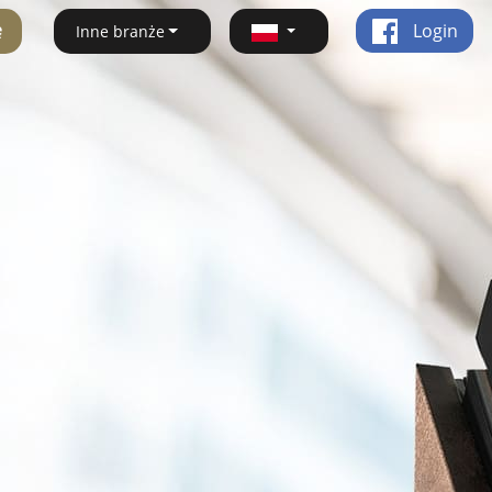
ę
Login
Inne branże