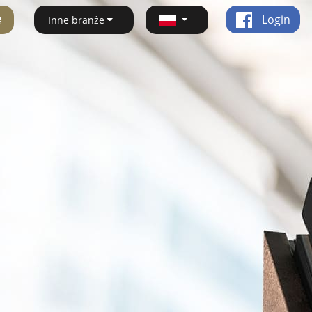
ę
Login
Inne branże