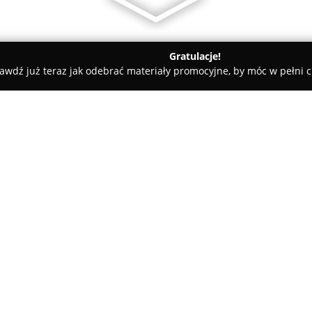
Gratulacje!
awdź już teraz jak odebrać materiały promocyjne, by móc w pełni c
Uni-Med Centrum Medyczno-Stomatologiczne
ologiczne
O firmie:
Centrum Medyczno-Stomatolo
funkcjonuje jako placówka św
integrując szeroki zakres usłu
prowadzoną przez wykwalifikow
Pokaż więcej >>
technologie oraz doświadczeni
leczenie w komfortowych waru