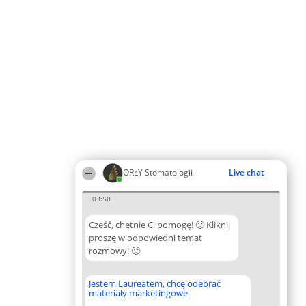
ORŁY Stomatologii
Live chat
03:50
Cześć, chętnie Ci pomogę! 🙂 Kliknij
proszę w odpowiedni temat
rozmowy! 🙂
Jestem Laureatem, chcę odebrać
materiały marketingowe