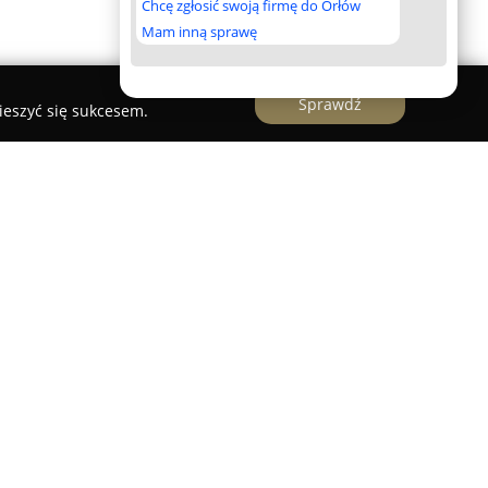
Chcę zgłosić swoją firmę do Orłów
Mam inną sprawę
Sprawdź
ieszyć się sukcesem.
giczne Uni-Med
zlokalizowane w Sosnowcu
iadcząca kompleksową opiekę zdrowotną,
g stomatologicznych z opieką medyczną
anych specjalistów. Wykorzystując innowacyjne
e zespołu, placówka pozwala na skuteczne
nkach.