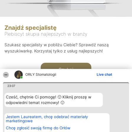
Znajdź specjalistę
Plebiscyt skupia najlepszych w branży
Szukasz specjalisty w pobliżu Ciebie? Sprawdź naszą
wyszukiwarkę. Korzystaj tylko z usług najlepszych!
Szukaj
ORŁY Stomatologii
Live chat
23:07
Cześć, chętnie Ci pomogę! 🙂 Kliknij proszę w
odpowiedni temat rozmowy! 🙂
Organizator plebiscytu
Plebiscyt
Kontakt
Jestem Laureatem, chcę odebrać materiały
Bright Side Solutions sp. z o.
Laureaci
Kontakt
marketingowe
o. sp. k.
Lista
ul. Ruska 22
wszystkich
Chcę zgłosić swoją firmę do Orłów
Wrocław 50-079
Laureatów