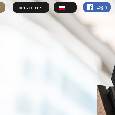
ę
Login
Inne branże