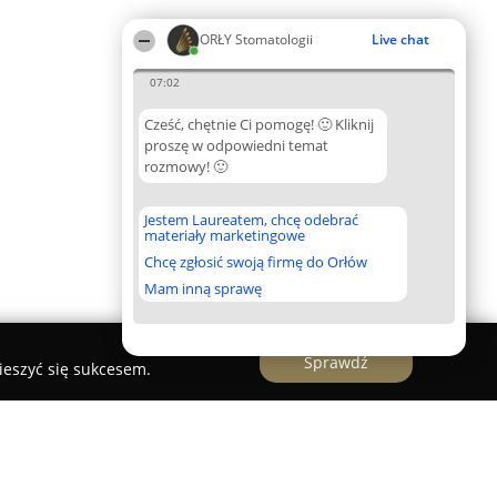
ORŁY Stomatologii
Live chat
07:02
Cześć, chętnie Ci pomogę! 🙂 Kliknij
proszę w odpowiedni temat
rozmowy! 🙂
Jestem Laureatem, chcę odebrać
materiały marketingowe
Chcę zgłosić swoją firmę do Orłów
Mam inną sprawę
Sprawdź
ieszyć się sukcesem.