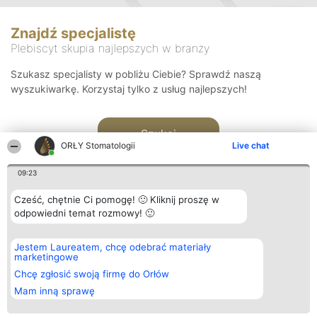
Znajdź specjalistę
Plebiscyt skupia najlepszych w branży
Szukasz specjalisty w pobliżu Ciebie? Sprawdź naszą
wyszukiwarkę. Korzystaj tylko z usług najlepszych!
Szukaj
ORŁY Stomatologii
Live chat
09:23
Cześć, chętnie Ci pomogę! 🙂 Kliknij proszę w
odpowiedni temat rozmowy! 🙂
Organizator plebiscytu
Plebiscyt
Kontakt
Jestem Laureatem, chcę odebrać materiały
Bright Side Solutions sp. z o.
Laureaci
Kontakt
marketingowe
o. sp. k.
Lista
ul. Ruska 22
wszystkich
Chcę zgłosić swoją firmę do Orłów
Wrocław 50-079
Laureatów
Mam inną sprawę
KRS 0000749100 | Regon
Zasady
381313360 | NIP 8943132676
Regulamin
+48 508 492 400
Polityka