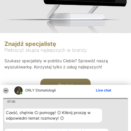
Znajdź specjalistę
Plebiscyt skupia najlepszych w branży
Szukasz specjalisty w pobliżu Ciebie? Sprawdź naszą
wyszukiwarkę. Korzystaj tylko z usług najlepszych!
Szukaj
ORŁY Stomatologii
Live chat
07:00
Cześć, chętnie Ci pomogę! 🙂 Kliknij proszę w
odpowiedni temat rozmowy! 🙂
Organizator plebiscytu
Plebiscyt
Kontakt