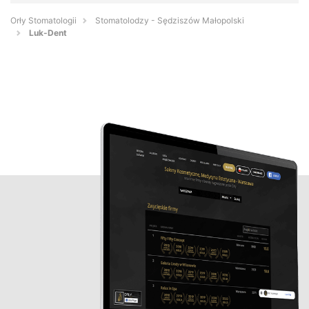
Orły Stomatologii
Stomatolodzy - Sędziszów Małopolski
Luk-Dent