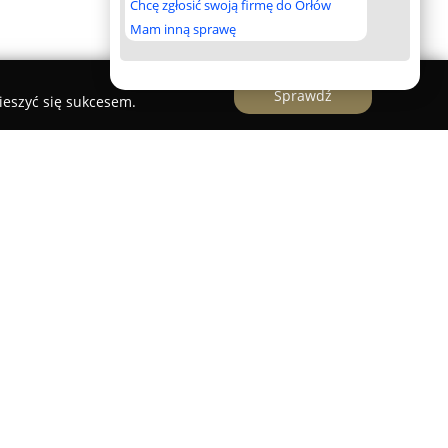
Chcę zgłosić swoją firmę do Orłów
Mam inną sprawę
Sprawdź
ieszyć się sukcesem.
iczny lek. stom. Dariusz Nycz
z siedzibą przy
eszowie jest uznawanym ośrodkiem świadczącym
iczne. Placówka funkcjonuje nieprzerwanie od
ząc standardy oraz łącząc bogate doświadczenie
leczenia.
a w dziedzinie protetyki stomatologicznej z