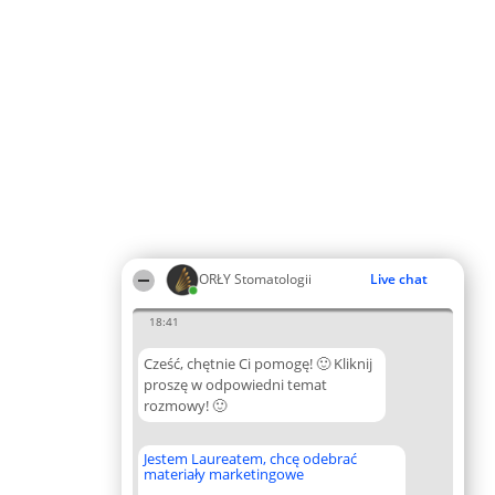
ORŁY Stomatologii
Live chat
18:41
Cześć, chętnie Ci pomogę! 🙂 Kliknij
proszę w odpowiedni temat
rozmowy! 🙂
Jestem Laureatem, chcę odebrać
materiały marketingowe