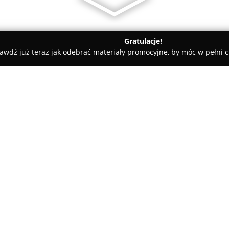
Gratulacje!
awdź już teraz jak odebrać materiały promocyjne, by móc w pełni c
rtisdent Gabinet Stomatologiczny lek.stom. Dariusz Nycz
 lek.stom. Dariusz
O firmie:
Fortisdent Gabinet Stomatolog
ulicy Krakowskiej 12 ab w Rz
kompleksowe usługi stomatolog
1994 roku, nieustannie podnos
z nowoczesnym podejściem do 
Pokaż więcej >>
Dariusz Nycz, lekarz specjalist