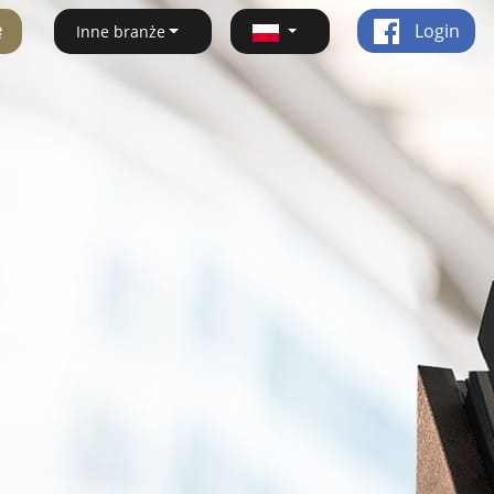
ę
Login
Inne branże