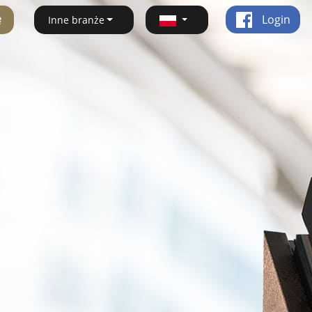
ę
Login
Inne branże