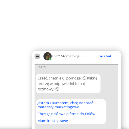
ORŁY Stomatologii
Live chat
07:24
Cześć, chętnie Ci pomogę! 🙂 Kliknij
proszę w odpowiedni temat
rozmowy! 🙂
Jestem Laureatem, chcę odebrać
materiały marketingowe
Chcę zgłosić swoją firmę do Orłów
Mam inną sprawę