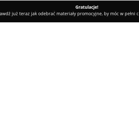
Gratulacje!
awdź już teraz jak odebrać materiały promocyjne, by móc w pełni c
omatologia Rodzinna, Dziecięca i Ortodoncja
 Ortodoncja
O firmie:
Stomatologia Rodzinna
w Rzesz
Iranka-Osmeckiego 16, zajmuje
przeznaczoną dla pacjentów w
ofertą usług, obejmujących zar
Pokaż więcej >>
wyspecjalizowane dziedziny. 
profesjonalne zabiegi z zakresu
ortodoncji, wykorzystując now
16
Klinika kładzie szczególny nac
otoczenie i wspierając rozwija