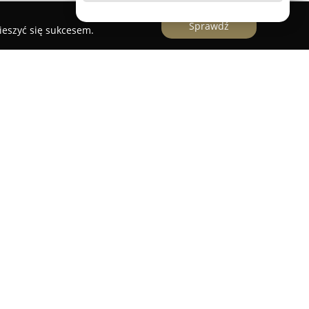
Sprawdź
ieszyć się sukcesem.
owie, mieszcząca się przy ul. płk. Kazimierza
 się kompleksową opieką stomatologiczną
 każdym wieku. Placówka dysponuje szeroką
ówno stomatologię ogólną, jak i bardziej
W ramach działalności wykonywane są
 chirurgii stomatologicznej, protetyki oraz
oczesne metody.
isk na opiekę nad dziećmi, dbając o przyjazne
nie pozytywnych nawyków higienicznych, a także