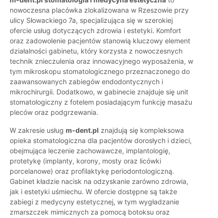
nowoczesna placówka zlokalizowana w Rzeszowie przy
ulicy Słowackiego 7a, specjalizująca się w szerokiej
ofercie usług dotyczących zdrowia i estetyki. Komfort
oraz zadowolenie pacjentów stanowią kluczowy element
działalności gabinetu, który korzysta z nowoczesnych
technik znieczulenia oraz innowacyjnego wyposażenia, w
tym mikroskopu stomatologicznego przeznaczonego do
zaawansowanych zabiegów endodontycznych i
mikrochirurgii. Dodatkowo, w gabinecie znajduje się unit
stomatologiczny z fotelem posiadającym funkcję masażu
pleców oraz podgrzewania.
W zakresie usług
m-dent.pl
znajdują się kompleksowa
opieka stomatologiczna dla pacjentów dorosłych i dzieci,
obejmująca leczenie zachowawcze, implantologię,
protetykę (implanty, korony, mosty oraz licówki
porcelanowe) oraz profilaktykę periodontologiczną.
Gabinet kładzie nacisk na odzyskanie zarówno zdrowia,
jak i estetyki uśmiechu. W ofercie dostępne są także
zabiegi z medycyny estetycznej, w tym wygładzanie
zmarszczek mimicznych za pomocą botoksu oraz