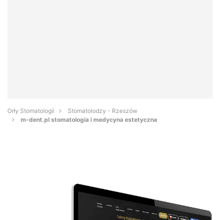
Orły Stomatologii
Stomatolodzy - Rzeszów
m-dent.pl stomatologia i medycyna estetyczna