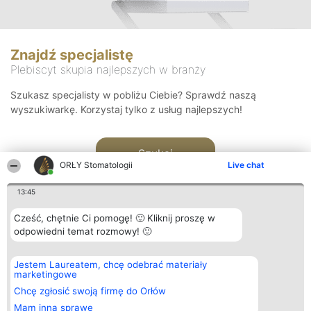
Znajdź specjalistę
Plebiscyt skupia najlepszych w branży
Szukasz specjalisty w pobliżu Ciebie? Sprawdź naszą
wyszukiwarkę. Korzystaj tylko z usług najlepszych!
Szukaj
ORŁY Stomatologii
Live chat
13:45
Cześć, chętnie Ci pomogę! 🙂 Kliknij proszę w
odpowiedni temat rozmowy! 🙂
Organizator plebiscytu
Plebiscyt
Kontakt
Jestem Laureatem, chcę odebrać materiały
Bright Side Solutions sp. z o.
Laureaci
Kontakt
marketingowe
o. sp. k.
Lista
ul. Ruska 22
wszystkich
Chcę zgłosić swoją firmę do Orłów
Wrocław 50-079
Laureatów
Mam inną sprawę
KRS 0000749100 | Regon
Zasady