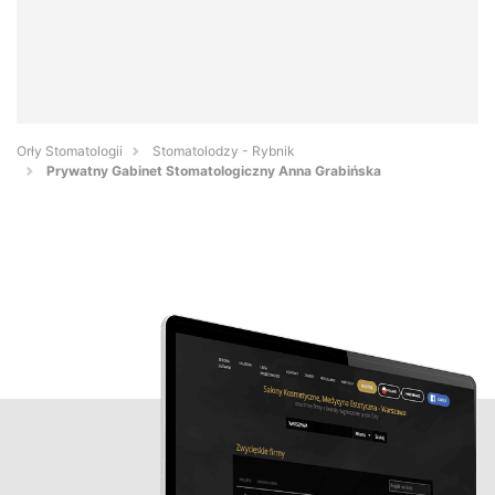
Orły Stomatologii
Stomatolodzy - Rybnik
Prywatny Gabinet Stomatologiczny Anna Grabińska