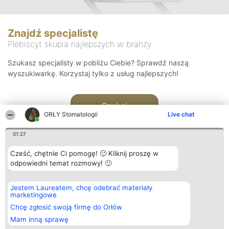
Znajdź specjalistę
Plebiscyt skupia najlepszych w branży
Szukasz specjalisty w pobliżu Ciebie? Sprawdź naszą
wyszukiwarkę. Korzystaj tylko z usług najlepszych!
Szukaj
ORŁY Stomatologii
Live chat
01:27
Cześć, chętnie Ci pomogę! 🙂 Kliknij proszę w
odpowiedni temat rozmowy! 🙂
Organizator plebiscytu
Plebiscyt
Kontakt
Jestem Laureatem, chcę odebrać materiały
Bright Side Solutions sp. z o.
Laureaci
Kontakt
marketingowe
o. sp. k.
Lista
ul. Ruska 22
wszystkich
Chcę zgłosić swoją firmę do Orłów
Wrocław 50-079
Laureatów
Mam inną sprawę
KRS 0000749100 | Regon
Zasady
381313360 | NIP 8943132676
Regulamin