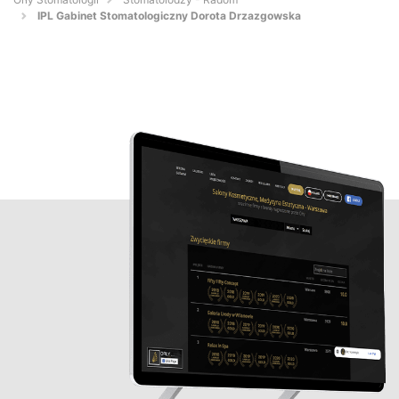
IPL Gabinet Stomatologiczny Dorota Drzazgowska