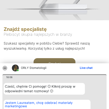
Znajdź specjalistę
Plebiscyt skupia najlepszych w branży
Szukasz specjalisty w pobliżu Ciebie? Sprawdź naszą
wyszukiwarkę. Korzystaj tylko z usług najlepszych!
Szukaj
ORŁY Stomatologii
Live chat
16:06
Cześć, chętnie Ci pomogę! 🙂 Kliknij proszę w
odpowiedni temat rozmowy! 🙂
Organizator plebiscytu
Plebiscyt
Kontakt
Jestem Laureatem, chcę odebrać materiały
Bright Side Solutions sp. z o.
Laureaci
Kontakt
marketingowe
o. sp. k.
Lista