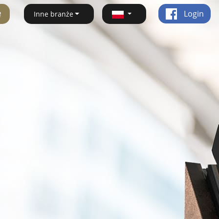
ę
Login
Inne branże