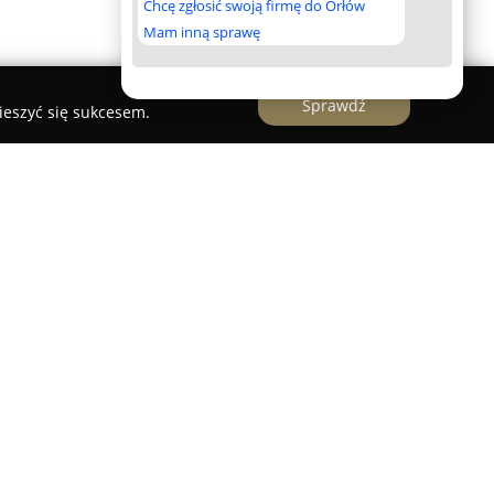
Chcę zgłosić swoją firmę do Orłów
Mam inną sprawę
Sprawdź
ieszyć się sukcesem.
 gabinet stomatologiczny zlokalizowany w
j 5, znany z pełnego zaangażowania w troskę o
ej. Placówka realizuje bogatą ofertę usług
równo diagnostykę, leczenie zachowawcze, w tym
owe, jak i nowoczesne procedury protetyczne
d oraz funkcjonalność zębów.