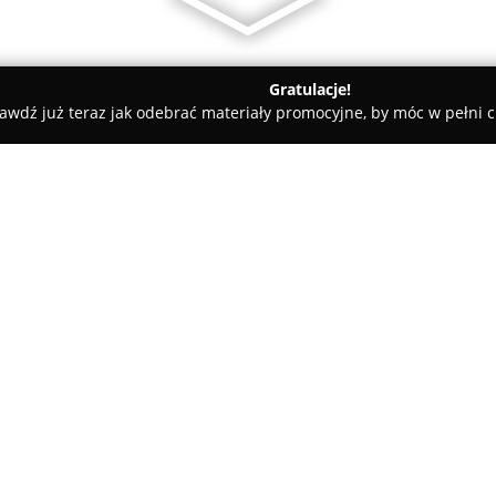
Gratulacje!
awdź już teraz jak odebrać materiały promocyjne, by móc w pełni c
matologia-Kubek
O firmie:
Stomatologia Kubek
to uznany
Pszowie przy ul. Armii Krajowe
kompleksowe zdrowie jamy ustn
dentystycznych, obejmującą za
specjalistyczne leczenie kanał
gwarantujące estetyczny wyglą