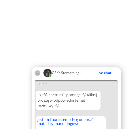
ORŁY Stomatologii
Live chat
06:19
Cześć, chętnie Ci pomogę! 🙂 Kliknij
proszę w odpowiedni temat
rozmowy! 🙂
Jestem Laureatem, chcę odebrać
materiały marketingowe