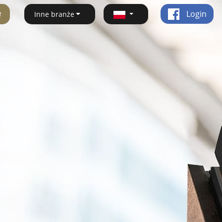
ę
Login
Inne branże