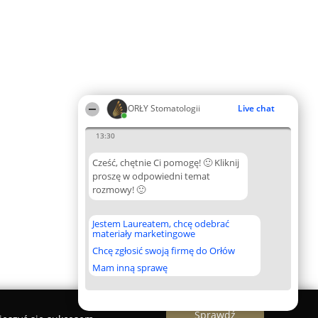
ORŁY Stomatologii
Live chat
13:30
Cześć, chętnie Ci pomogę! 🙂 Kliknij
proszę w odpowiedni temat
rozmowy! 🙂
Jestem Laureatem, chcę odebrać
materiały marketingowe
Chcę zgłosić swoją firmę do Orłów
Mam inną sprawę
Sprawdź