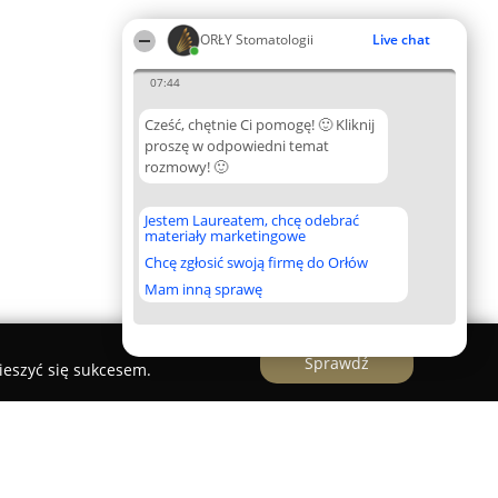
ORŁY Stomatologii
Live chat
07:44
Cześć, chętnie Ci pomogę! 🙂 Kliknij
proszę w odpowiedni temat
rozmowy! 🙂
Jestem Laureatem, chcę odebrać
materiały marketingowe
Chcę zgłosić swoją firmę do Orłów
Mam inną sprawę
Sprawdź
ieszyć się sukcesem.