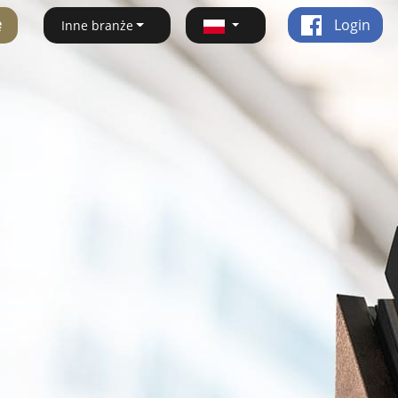
ę
Login
Inne branże