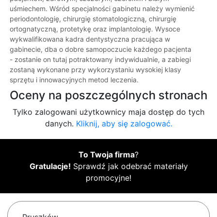
uśmiechem. Wśród specjalności gabinetu należy wymienić
periodontologię, chirurgię stomatologiczną, chirurgię
ortognatyczną, protetykę oraz implantologię. Wysoce
wykwalifikowana kadra dentystyczna pracująca w
gabinecie, dba o dobre samopoczucie każdego pacjenta
- zostanie on tutaj potraktowany indywidualnie, a zabiegi
zostaną wykonane przy wykorzystaniu wysokiej klasy
sprzętu i innowacyjnych metod leczenia.
Oceny na poszczególnych stronach
Tylko zalogowani użytkownicy maja dostęp do tych
danych.
Kliknij, aby się zalogować.
To Twoja firma
?
Gratulacje!
Sprawdź jak odebrać materiały
promocyjne!