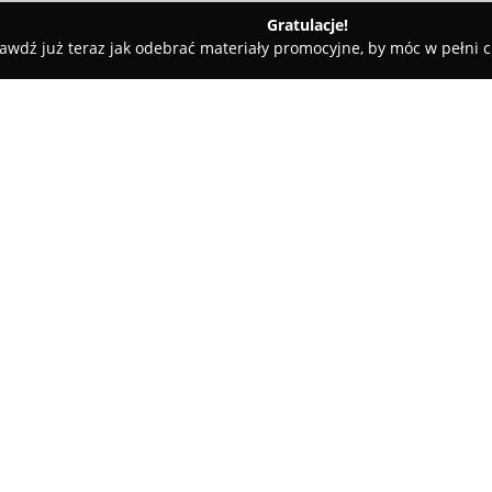
Gratulacje!
awdź już teraz jak odebrać materiały promocyjne, by móc w pełni c
SS Stomatologia nad Utratą
O firmie:
CSS Stomatologia nad Utratą
f
dentystyczna zlokalizowana w P
zapewnienie profesjonalnej ob
satysfakcję z kompleksowego l
W gabinecie pracuje wykwalifi
doświadczeniem, korzystający 
nowoczesnych materiałów, co w
placówki obejmuje nowoczesną
tym działania w ramach stomatol