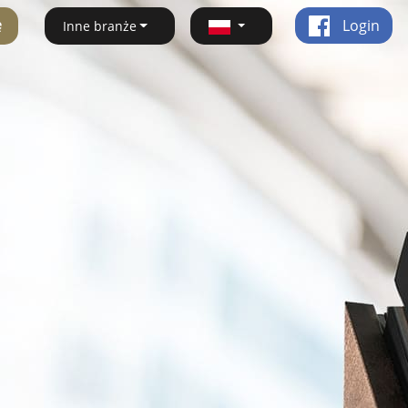
ę
Login
Inne branże