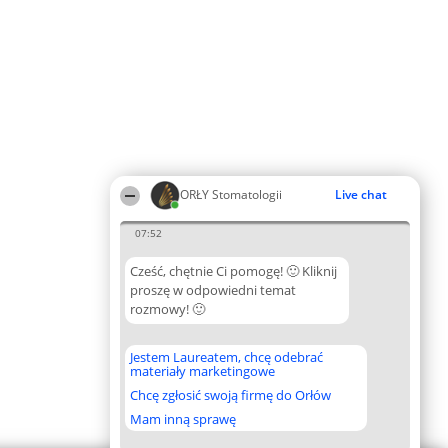
ORŁY Stomatologii
Live chat
07:52
Cześć, chętnie Ci pomogę! 🙂 Kliknij
proszę w odpowiedni temat
rozmowy! 🙂
Jestem Laureatem, chcę odebrać
materiały marketingowe
Chcę zgłosić swoją firmę do Orłów
Mam inną sprawę