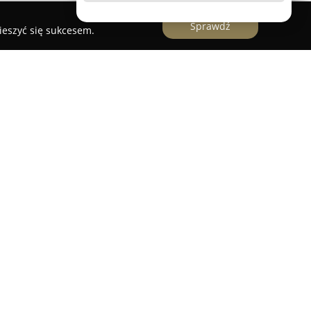
Sprawdź
ieszyć się sukcesem.
unkcjonuje jako nowoczesna, rodzinna placówka
ruszkowie przy ulicy Krętej 3B. Klinika stawia na
sługi każdemu pacjentowi oraz dba o pełną
eczenia stomatologicznego.
kowany zespół stomatologów z wieloletnim
z zaawansowanych technologii oraz
pływa na wysoką jakość leczenia. Zakres usług
 stomatologię dla pacjentów w każdym wieku, w
ogii ogólnej, ortodoncji, periodontologii,