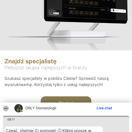
Znajdź specjalistę
Plebiscyt skupia najlepszych w branży
Szukasz specjalisty w pobliżu Ciebie? Sprawdź naszą
wyszukiwarkę. Korzystaj tylko z usług najlepszych!
Szukaj
ORŁY Stomatologii
Live chat
08:11
Cześć, chętnie Ci pomogę! 🙂 Kliknij proszę w