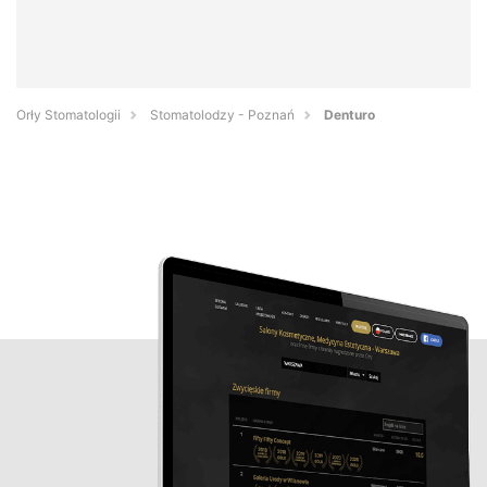
Orły Stomatologii
Stomatolodzy - Poznań
Denturo