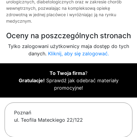
urologicznych, diabetologicznych oraz w zakresie chorób
wewnętrznych, pozwalając na kompleksową opiekę
zdrowotną w jednej placówce i wyróżniając ją na rynku
medycznym.
Oceny na poszczególnych stronach
Tylko zalogowani użytkownicy maja dostęp do tych
danych.
Kliknij, aby się zalogować.
To Twoja firma
?
Gratulacje!
Sprawdź jak odebrać materiały
promocyjne!
Poznań
ul. Teofila Mateckiego 22/122