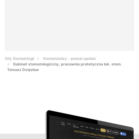
Orły Stomatologii
Stomatolodzy - powiat opolski
Gabinet stomatologiczny, pracownia protetyczna lek. stom.
Tomasz Dzięsław