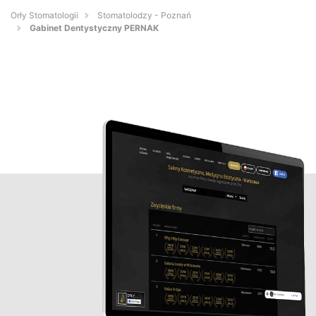
Orły Stomatologii
Stomatolodzy - Poznań
Gabinet Dentystyczny PERNAK