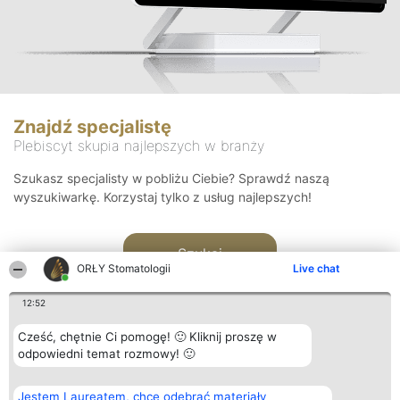
Znajdź specjalistę
Plebiscyt skupia najlepszych w branży
Szukasz specjalisty w pobliżu Ciebie? Sprawdź naszą
wyszukiwarkę. Korzystaj tylko z usług najlepszych!
Szukaj
ORŁY Stomatologii
Live chat
12:52
Cześć, chętnie Ci pomogę! 🙂 Kliknij proszę w
odpowiedni temat rozmowy! 🙂
Organizator plebiscytu
Plebiscyt
Kontakt
Jestem Laureatem, chcę odebrać materiały
Bright Side Solutions sp. z o.
Laureaci
Kontakt