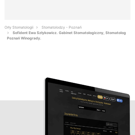
Orły Stomatologii
Stomatolodzy - Poznań
Sofident Ewa Szłykowicz. Gabinet Stomatologiczny, Stomatolog
Poznań Winogrady.