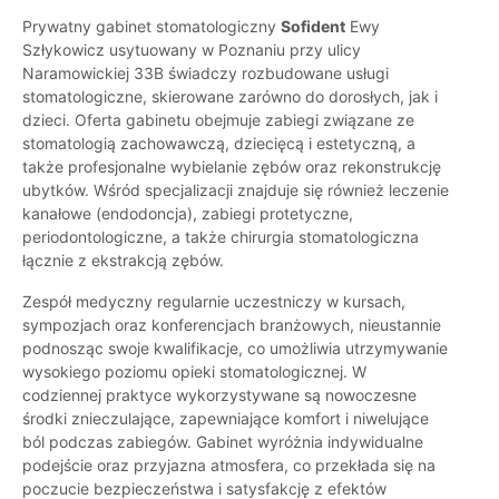
Prywatny gabinet stomatologiczny
Sofident
Ewy
Szłykowicz usytuowany w Poznaniu przy ulicy
Naramowickiej 33B świadczy rozbudowane usługi
stomatologiczne, skierowane zarówno do dorosłych, jak i
dzieci. Oferta gabinetu obejmuje zabiegi związane ze
stomatologią zachowawczą, dziecięcą i estetyczną, a
także profesjonalne wybielanie zębów oraz rekonstrukcję
ubytków. Wśród specjalizacji znajduje się również leczenie
kanałowe (endodoncja), zabiegi protetyczne,
periodontologiczne, a także chirurgia stomatologiczna
łącznie z ekstrakcją zębów.
Zespół medyczny regularnie uczestniczy w kursach,
sympozjach oraz konferencjach branżowych, nieustannie
podnosząc swoje kwalifikacje, co umożliwia utrzymywanie
wysokiego poziomu opieki stomatologicznej. W
codziennej praktyce wykorzystywane są nowoczesne
środki znieczulające, zapewniające komfort i niwelujące
ból podczas zabiegów. Gabinet wyróżnia indywidualne
podejście oraz przyjazna atmosfera, co przekłada się na
poczucie bezpieczeństwa i satysfakcję z efektów