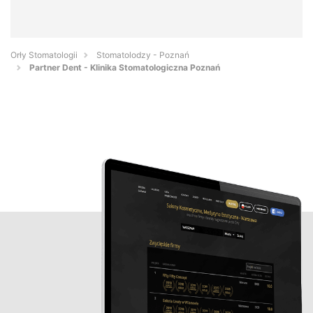
Orły Stomatologii
Stomatolodzy - Poznań
Partner Dent - Klinika Stomatologiczna Poznań