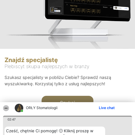
Znajdź specjalistę
Plebiscyt skupia najlepszych w branży
Szukasz specjalisty w pobliżu Ciebie? Sprawdź naszą
wyszukiwarkę. Korzystaj tylko z usług najlepszych!
Szukaj
ORŁY Stomatologii
Live chat
02:47
Cześć, chętnie Ci pomogę! 🙂 Kliknij proszę w