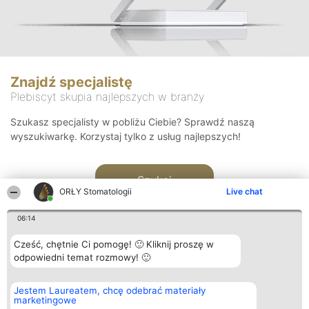
Znajdź specjalistę
Plebiscyt skupia najlepszych w branży
Szukasz specjalisty w pobliżu Ciebie? Sprawdź naszą
wyszukiwarkę. Korzystaj tylko z usług najlepszych!
Szukaj
ORŁY Stomatologii
Live chat
06:14
Cześć, chętnie Ci pomogę! 🙂 Kliknij proszę w
odpowiedni temat rozmowy! 🙂
Organizator plebiscytu
Plebiscyt
Kontakt
Jestem Laureatem, chcę odebrać materiały
Bright Side Solutions sp. z o.
Laureaci
Kontakt
marketingowe
o. sp. k.
Lista