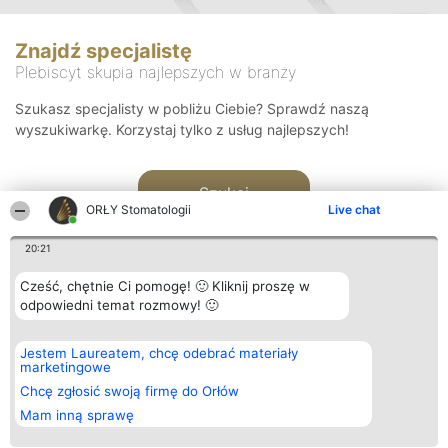
Znajdź specjalistę
Plebiscyt skupia najlepszych w branży
Szukasz specjalisty w pobliżu Ciebie? Sprawdź naszą
wyszukiwarkę. Korzystaj tylko z usług najlepszych!
Szukaj
ORŁY Stomatologii
Live chat
20:21
Cześć, chętnie Ci pomogę! 🙂 Kliknij proszę w
odpowiedni temat rozmowy! 🙂
Organizator plebiscytu
Plebiscyt
Kontakt
Jestem Laureatem, chcę odebrać materiały
Bright Side Solutions sp. z o.
Laureaci
Kontakt
marketingowe
o. sp. k.
Lista
ul. Ruska 22
wszystkich
Chcę zgłosić swoją firmę do Orłów
Wrocław 50-079
Laureatów
Mam inną sprawę
KRS 0000749100 | Regon
Zasady
381313360 | NIP 8943132676
Regulamin
+48 508 492 400
Polityka