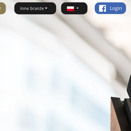
ę
Login
Inne branże