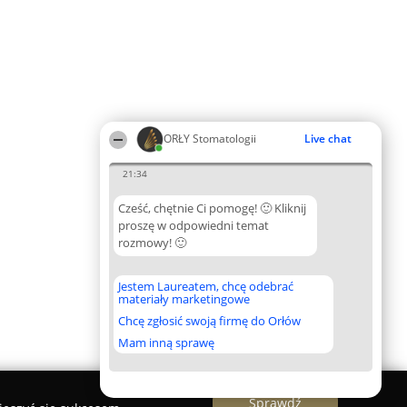
ORŁY Stomatologii
Live chat
21:34
Cześć, chętnie Ci pomogę! 🙂 Kliknij
proszę w odpowiedni temat
rozmowy! 🙂
Jestem Laureatem, chcę odebrać
materiały marketingowe
Chcę zgłosić swoją firmę do Orłów
Mam inną sprawę
Sprawdź