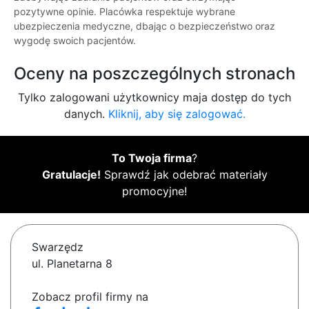
pozytywne opinie. Placówka respektuje wybrane
ubezpieczenia medyczne, dbając o bezpieczeństwo oraz
wygodę swoich pacjentów.
Oceny na poszczególnych stronach
Tylko zalogowani użytkownicy maja dostęp do tych
danych.
Kliknij, aby się zalogować.
To Twoja firma
?
Gratulacje!
Sprawdź jak odebrać materiały
promocyjne!
Swarzędz
ul. Planetarna 8
Zobacz profil firmy na