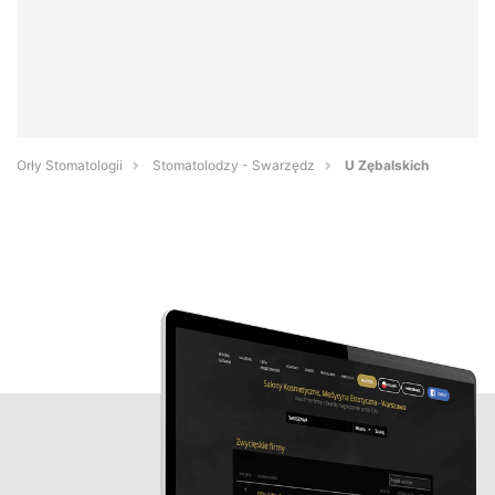
Orły Stomatologii
Stomatolodzy - Swarzędz
U Zębalskich