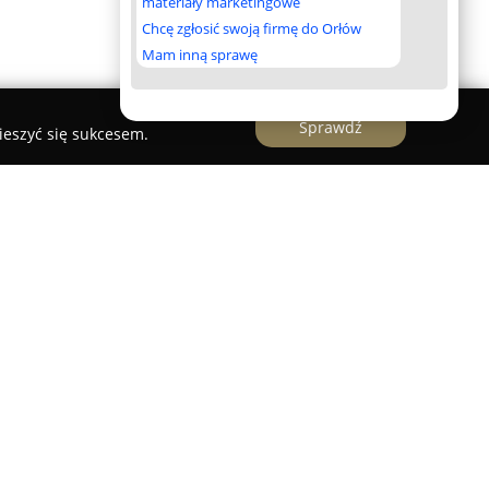
materiały marketingowe
Chcę zgłosić swoją firmę do Orłów
Mam inną sprawę
Sprawdź
ieszyć się sukcesem.
kowskiej 3, znajduje się gabinet stomatologiczny
fesjonalnych usług pod marką
Unident.
entruje się na kompleksowej opiece nad
 specjalistów, w tym Agnieszka Janiszewska,
ienia komfortu oraz satysfakcji swoim