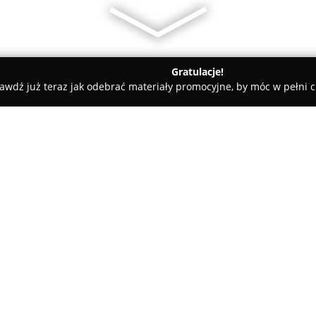
Gratulacje!
awdź już teraz jak odebrać materiały promocyjne, by móc w pełni c
Unident. Janiszewska A.
O firmie:
W Proszowicach, przy ulicy Kra
świadczący szeroki zakres pro
Janiszewska A.
. Placówka konc
zdrowiem jamy ustnej, a zespół
przykłada dużą wagę do zapewn
pacjentom.