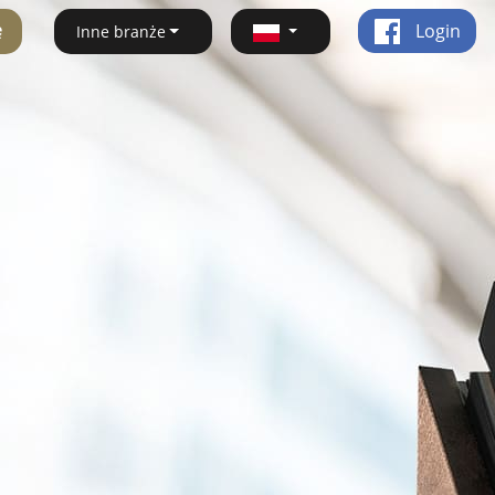
ę
Login
Inne branże