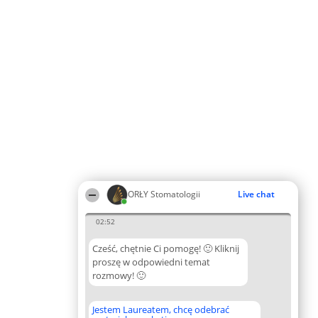
ORŁY Stomatologii
Live chat
02:52
Cześć, chętnie Ci pomogę! 🙂 Kliknij
proszę w odpowiedni temat
rozmowy! 🙂
Jestem Laureatem, chcę odebrać