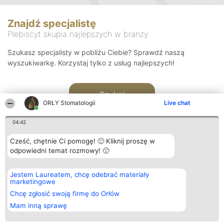
Znajdź specjalistę
Plebiscyt skupia najlepszych w branży
Szukasz specjalisty w pobliżu Ciebie? Sprawdź naszą
wyszukiwarkę. Korzystaj tylko z usług najlepszych!
Szukaj
ORŁY Stomatologii
Live chat
04:42
Cześć, chętnie Ci pomogę! 🙂 Kliknij proszę w
odpowiedni temat rozmowy! 🙂
Organizator plebiscytu
Plebiscyt
Kontakt
Jestem Laureatem, chcę odebrać materiały
Bright Side Solutions sp. z o.
Laureaci
Kontakt
marketingowe
o. sp. k.
Lista
ul. Ruska 22
wszystkich
Chcę zgłosić swoją firmę do Orłów
Wrocław 50-079
Laureatów
Mam inną sprawę
KRS 0000749100 | Regon
Zasady
381313360 | NIP 8943132676
Regulamin
+48 508 492 400
Polityka