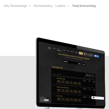
Orły Stomatologii
Stomatolodzy - Lubsko
Twój Stomatolog