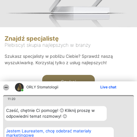
Znajdź specjalistę
Plebiscyt skupia najlepszych w branży
Szukasz specjalisty w pobliżu Ciebie? Sprawdź naszą
wyszukiwarkę. Korzystaj tylko z usług najlepszych!
Szukaj
ORŁY Stomatologii
Live chat
11:20
Cześć, chętnie Ci pomogę! 🙂 Kliknij proszę w
odpowiedni temat rozmowy! 🙂
Organizator plebiscytu
Plebiscyt
Kontakt
Jestem Laureatem, chcę odebrać materiały
Bright Side Solutions sp. z o.
Laureaci
Kontakt
marketingowe
o. sp. k.
Lista