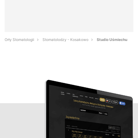
Orły Stomatologii
Stomatolodzy - Kosakowo
Studio Uśmiechu