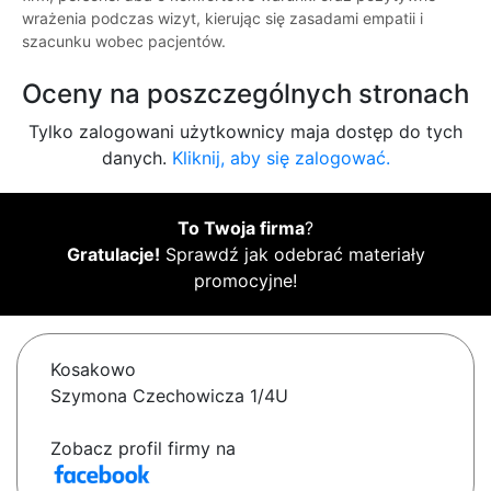
wrażenia podczas wizyt, kierując się zasadami empatii i
szacunku wobec pacjentów.
Oceny na poszczególnych stronach
Tylko zalogowani użytkownicy maja dostęp do tych
danych.
Kliknij, aby się zalogować.
To Twoja firma
?
Gratulacje!
Sprawdź jak odebrać materiały
promocyjne!
Kosakowo
Szymona Czechowicza 1/4U
Zobacz profil firmy na