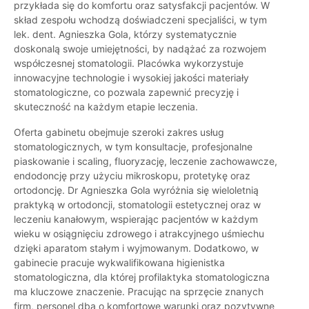
przykłada się do komfortu oraz satysfakcji pacjentów. W
skład zespołu wchodzą doświadczeni specjaliści, w tym
lek. dent. Agnieszka Gola, którzy systematycznie
doskonalą swoje umiejętności, by nadążać za rozwojem
współczesnej stomatologii. Placówka wykorzystuje
innowacyjne technologie i wysokiej jakości materiały
stomatologiczne, co pozwala zapewnić precyzję i
skuteczność na każdym etapie leczenia.
Oferta gabinetu obejmuje szeroki zakres usług
stomatologicznych, w tym konsultacje, profesjonalne
piaskowanie i scaling, fluoryzację, leczenie zachowawcze,
endodoncję przy użyciu mikroskopu, protetykę oraz
ortodoncję. Dr Agnieszka Gola wyróżnia się wieloletnią
praktyką w ortodoncji, stomatologii estetycznej oraz w
leczeniu kanałowym, wspierając pacjentów w każdym
wieku w osiągnięciu zdrowego i atrakcyjnego uśmiechu
dzięki aparatom stałym i wyjmowanym. Dodatkowo, w
gabinecie pracuje wykwalifikowana higienistka
stomatologiczna, dla której profilaktyka stomatologiczna
ma kluczowe znaczenie. Pracując na sprzęcie znanych
firm, personel dba o komfortowe warunki oraz pozytywne