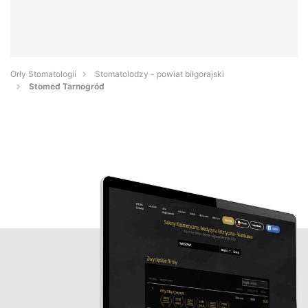
Orły Stomatologii
Stomatolodzy - powiat biłgorajski
Stomed Tarnogród