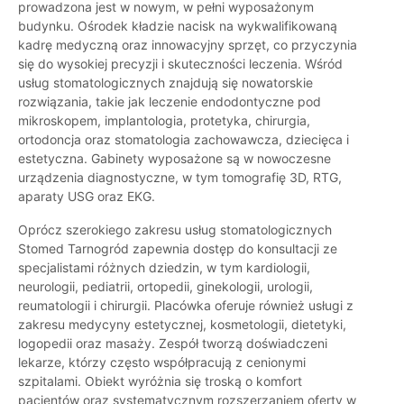
prowadzona jest w nowym, w pełni wyposażonym
budynku. Ośrodek kładzie nacisk na wykwalifikowaną
kadrę medyczną oraz innowacyjny sprzęt, co przyczynia
się do wysokiej precyzji i skuteczności leczenia. Wśród
usług stomatologicznych znajdują się nowatorskie
rozwiązania, takie jak leczenie endodontyczne pod
mikroskopem, implantologia, protetyka, chirurgia,
ortodoncja oraz stomatologia zachowawcza, dziecięca i
estetyczna. Gabinety wyposażone są w nowoczesne
urządzenia diagnostyczne, w tym tomografię 3D, RTG,
aparaty USG oraz EKG.
Oprócz szerokiego zakresu usług stomatologicznych
Stomed Tarnogród zapewnia dostęp do konsultacji ze
specjalistami różnych dziedzin, w tym kardiologii,
neurologii, pediatrii, ortopedii, ginekologii, urologii,
reumatologii i chirurgii. Placówka oferuje również usługi z
zakresu medycyny estetycznej, kosmetologii, dietetyki,
logopedii oraz masaży. Zespół tworzą doświadczeni
lekarze, którzy często współpracują z cenionymi
szpitalami. Obiekt wyróżnia się troską o komfort
pacjentów oraz systematycznym rozszerzaniem oferty w