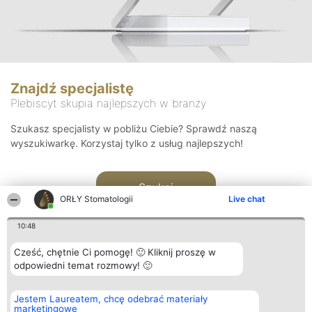
Znajdź specjalistę
Plebiscyt skupia najlepszych w branży
Szukasz specjalisty w pobliżu Ciebie? Sprawdź naszą
wyszukiwarkę. Korzystaj tylko z usług najlepszych!
Szukaj
ORŁY Stomatologii
Live chat
10:48
Cześć, chętnie Ci pomogę! 🙂 Kliknij proszę w
odpowiedni temat rozmowy! 🙂
Organizator plebiscytu
Plebiscyt
Kontakt
Jestem Laureatem, chcę odebrać materiały
Bright Side Solutions sp. z o.
Laureaci
Kontakt
marketingowe
o. sp. k.
Lista