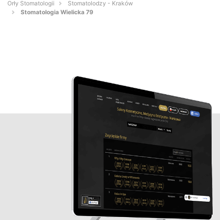
Orły Stomatologii
Stomatolodzy - Kraków
Stomatologia Wielicka 79