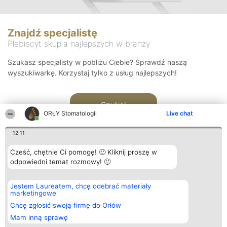
Znajdź specjalistę
Plebiscyt skupia najlepszych w branży
Szukasz specjalisty w pobliżu Ciebie? Sprawdź naszą
wyszukiwarkę. Korzystaj tylko z usług najlepszych!
Szukaj
ORŁY Stomatologii
Live chat
12:11
Cześć, chętnie Ci pomogę! 🙂 Kliknij proszę w
odpowiedni temat rozmowy! 🙂
Organizator plebiscytu
Plebiscyt
Kontakt
Jestem Laureatem, chcę odebrać materiały
Bright Side Solutions sp. z o.
Laureaci
Kontakt
marketingowe
o. sp. k.
Lista
ul. Ruska 22
wszystkich
Chcę zgłosić swoją firmę do Orłów
Wrocław 50-079
Laureatów
Mam inną sprawę
KRS 0000749100 | Regon
Zasady
381313360 | NIP 8943132676
Regulamin