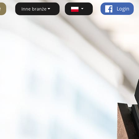
ę
Login
Inne branże