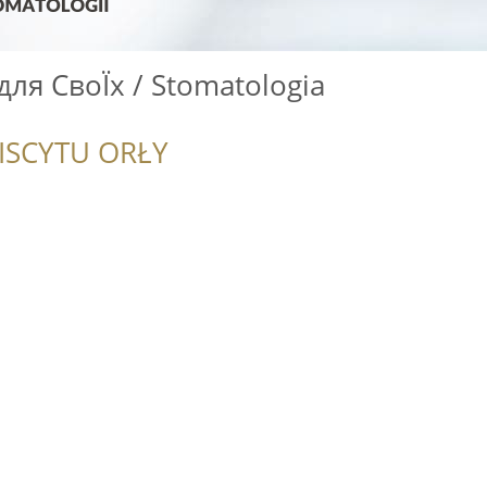
для СвоЇх / Stomatologia
ISCYTU ORŁY