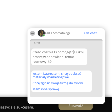
ORŁY Stomatologii
Live chat
17:05
Cześć, chętnie Ci pomogę! 🙂 Kliknij
proszę w odpowiedni temat
rozmowy! 🙂
Jestem Laureatem, chcę odebrać
materiały marketingowe
Chcę zgłosić swoją firmę do Orłów
Mam inną sprawę
Sprawdź
ieszyć się sukcesem.