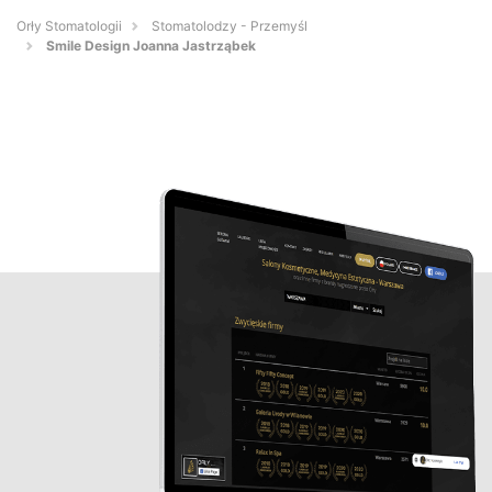
Orły Stomatologii
Stomatolodzy - Przemyśl
Smile Design Joanna Jastrząbek