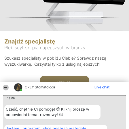
Znajdź specjalistę
Plebiscyt skupia najlepszych w branży
Szukasz specjalisty w pobliżu Ciebie? Sprawdź naszą
wyszukiwarkę. Korzystaj tylko z usług najlepszych!
Szukaj
ORŁY Stomatologii
Live chat
18:06
Cześć, chętnie Ci pomogę! 🙂 Kliknij proszę w
odpowiedni temat rozmowy! 🙂
Organizator plebiscytu
Plebiscyt
Kontakt
Jestem Laureatem, chcę odebrać materiały
Bright Side Solutions sp. z o.
Laureaci
Kontakt