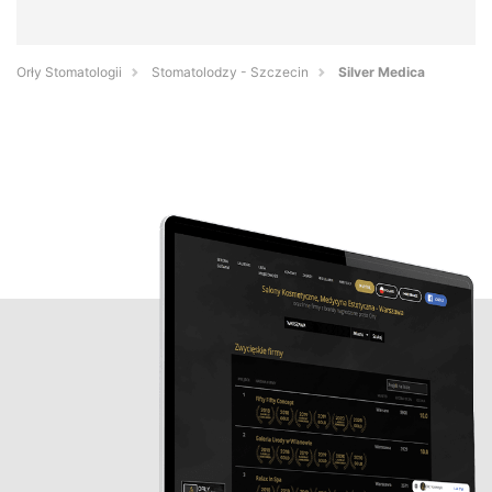
Orły Stomatologii
Stomatolodzy - Szczecin
Silver Medica